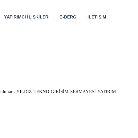
YATIRIMCI İLIŞKILERI
E-DERGI
İLETIŞIM
de bulunan, YILDIZ TEKNO
GİRİŞİM SERMAYESİ YATIRIM