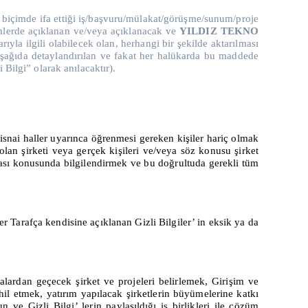
ir biçimde ifa ettiği iş/başvuru/mülakat/görüşme/sunum/proje
imlerde açıklanan ve/veya açıklanacak ve
YILDIZ TEKNO
larıyla ilgili olabilecek olan, herhangi bir şekilde aktarılması
aşağıda detaylandırılan ve fakat her halükarda bu maddede
Bilgi” olarak anılacaktır).
tisnai haller uyarınca öğrenmesi gereken kişiler hariç olmak
olan şirketi veya gerçek kişileri ve/veya söz konusu şirket
aması konusunda bilgilendirmek ve bu doğrultuda gerekli tüm
ğer Tarafça kendisine açıklanan Gizli Bilgiler’ in eksik ya da
malardan geçecek şirket ve projeleri belirlemek, Girişim ve
il etmek, yatırım yapılacak şirketlerin büyümelerine katkı
un ve Gizli Bilgi’ lerin paylaşıldığı iş birlikleri ile çözüm