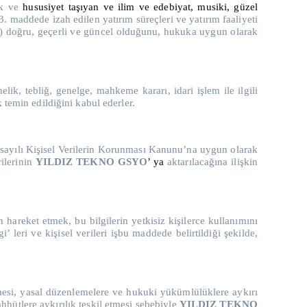
ak ve
hususiyet taşıyan ve ilim ve edebiyat, musiki, güzel
. maddede izah edilen yatırım süreçleri ve yatırım faaliyeti
) doğru, geçerli ve güncel olduğunu, hukuka uygun olarak
lik, tebliğ, genelge, mahkeme kararı, idari işlem ile ilgili
 temin edildiğini kabul ederler.
98 sayılı Kişisel Verilerin Korunması Kanunu’na uygun olarak
rilerinin
YILDIZ TEKNO GSYO
’ ya
aktarılacağına ilişkin
n hareket etmek, bu bilgilerin yetkisiz kişilerce kullanımını
leri ve kişisel verileri işbu maddede belirtildiği şekilde,
etmesi, yasal düzenlemelere ve hukuki yükümlülüklere aykırı
hütlere aykırılık teşkil etmesi sebebiyle
YILDIZ TEKNO