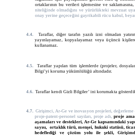
ortaklarının bu verileri işlemesine ve saklamasına
niteliğinde olmadığını ve yürürlükteki mevzuat uyar
onay yerine geçeceğini gayrikabili rücu kabul, beya
4.4.
Taraflar, diğer tarafın yazılı izni olmadan yatı
yayınlayamaz, kopyalayamaz veya üçüncü kişilere 
kullanamaz.
4.5.
Taraflar
yapılan tüm işlemlerde (projeler, dosyala
Bilgi’yi koruma yükümlülüğü altındadır.
4.6.
Taraflar kendi Gizli Bilgiler’ ini korumakta gösterdi
4.7.
Girişimci, Ar-Ge ve inovasyon projeleri, değerleme çal
proje-patent-personel sayıları, proje adı,
proje amac
aşamaları ve destekleri, Ar-Ge kapsamındaki yapıla
sayısı, ortaklık türü, menşei, hukuki statüsü, tica
hedeflediği ve çözüm yolu ile şekli, Girişimd