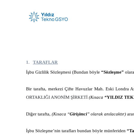
1.
TARAFLAR
İşbu Gizlilik Sözleşmesi (Bundan böyle
“Sözleşme”
olara
Bir tarafta, merkezi Çifte Havuzlar Mah. Eski Londr
ORTAKLIĞI ANONİM ŞİRKETİ
(Kısaca
“
YILDIZ TE
Diğer tarafta,
(Kısaca “
Girişimci
” olarak anılacaktır)
a
ra
İşbu Sözleşme’nin tarafları bundan böyle münferiden
“T