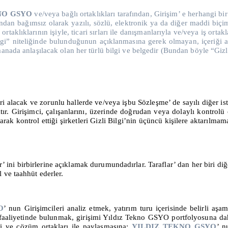
NO GSYO
ve/veya bağlı ortaklıkları tarafından, Girişim’ e herhangi b
undan bağımsız olarak yazılı, sözlü, elektronik ya da diğer maddi biç
 ortaklıklarının işiyle, ticari sırları ile danışmanlarıyla ve/veya iş ortak
ilgi” niteliğinde bulunduğunun açıklanmasına gerek olmayan, içeriği 
anada anlaşılacak olan her türlü bilgi ve belgedir (Bundan böyle “Gizli 
eri alacak ve zorunlu hallerde ve/veya işbu Sözleşme’ de sayılı diğer is
ır. Girişimci, çalışanlarını, üzerinde doğrudan veya dolaylı kontrolü 
rak kontrol ettiği şirketleri Gizli Bilgi’nin üçüncü kişilere aktarılm
ler’ ini birbirlerine açıklamak durumundadırlar. Taraflar’ dan her biri di
 ve taahhüt ederler.
O
’ nun Girişimcileri analiz etmek, yatırım turu içerisinde belirli aşa
 faaliyetinde bulunmak, girişimi Yıldız Tekno GSYO portfolyosuna dah
eri ve çözüm ortakları ile paylaşmasına;
YILDIZ TEKNO GSYO
’ n