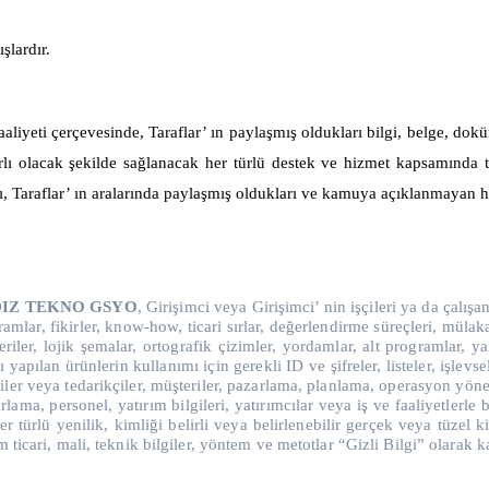
şlardır.
aaliyeti çerçevesinde, Taraflar’ ın paylaşmış oldukları bilgi, belge,
ırlı olacak şekilde sağlanacak her türlü destek ve hizmet kapsamında ta
, Taraflar’ ın aralarında paylaşmış oldukları ve kamuya açıklanmayan hu
DIZ TEKNO GSYO
, Girişimci veya Girişimci’ nin işçileri ya da çalış
mlar, fikirler, know-how, ticari sırlar, değerlendirme süreçleri, mülaka
veriler, lojik şemalar, ortografik çizimler, yordamlar, alt programlar, 
yapılan ürünlerin kullanımı için gerekli ID ve şifreler, listeler, işlev
ilgiler veya tedarikçiler, müşteriler, pazarlama, planlama, operasyon y
rlama, personel, yatırım bilgileri, yatırımcılar veya iş ve faaliyetlerle b
türlü yenilik, kimliği belirli veya belirlenebilir gerçek veya tüzel kişi
ticari, mali, teknik bilgiler, yöntem ve metotlar “Gizli Bilgi” olarak ka