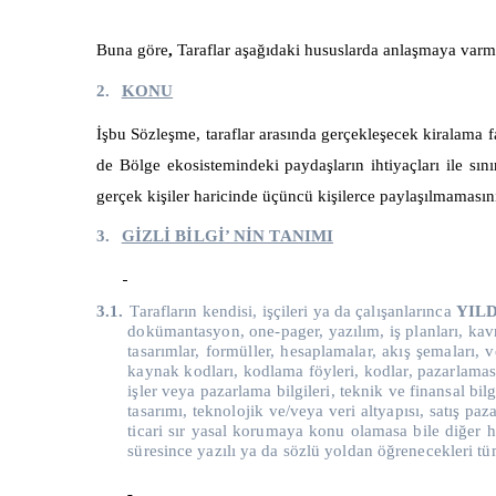
Buna göre
,
Taraflar aşağıdaki hususlarda anlaşmaya varmı
2.
KONU
İşbu Sözleşme, taraflar arasında
gerçekleşecek kiralama f
de
Bölge e
kosistemindeki paydaşların ihtiyaçları ile sın
gerçek kişiler
haricinde
üçüncü kişilerce paylaşılmamasını
3.
GİZLİ BİLGİ’ NİN TANIMI
3.1.
Tarafların kendisi, işçileri ya da çalışanlarınca
YIL
dokümantasyon, one-pager, yazılım, iş planları, kavra
tasarımlar, formüller, hesaplamalar, akış şemaları, 
kaynak kodları, kodlama föyleri, kodlar, pazarlaması 
işler veya pazarlama bilgileri, teknik ve finansal b
tasarımı, teknolojik ve/veya veri altyapısı, satış paza
ticari sır yasal korumaya konu olamasa bile diğer her 
süresince yazılı ya da sözlü yoldan öğrenecekleri tüm 