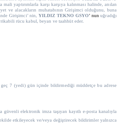
a mali yaptırımlarla karşı karşıya kalınması halinde, anılan
ayet ve alacakların muhatabının Girişimci olduğunu, buna
inde Girişimci’ nin,
YILDIZ TEKNO GSYO
’ nun
uğradığı
rikabili rücu kabul, beyan ve taahhüt eder.
en geç 7 (yedi) gün içinde bildirmediği müddetçe bu adrese
güvenli elektronik imza taşıyan kayıtlı e-posta kanalıyla
 şekilde etkileyecek ve/veya değiştirecek bildirimler yalnızca