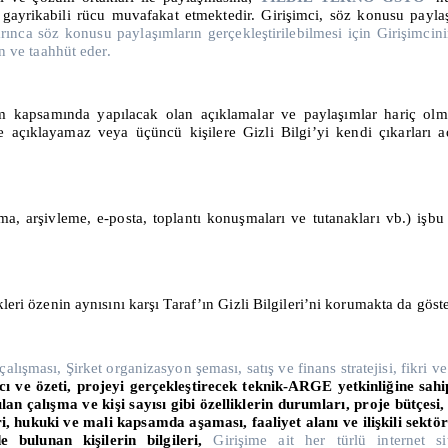
, gayrikabili rücu muvafakat etmektedir. Girişimci, söz konusu payl
ınca söz konusu paylaşımların gerçekleştirilebilmesi için Girişimcini
n ve taahhüt eder.
rım kapsamında yapılacak olan açıklamalar ve paylaşımlar hariç olmak
açıklayamaz veya üçüncü kişilere Gizli Bilgi’yi kendi çıkarları 
ma, arşivleme, e-posta, toplantı konuşmaları ve tutanakları vb.) işbu 
kleri özenin aynısını karşı Taraf’ın Gizli Bilgileri’ni korumakta da gös
ışması, Şirket organizasyon şeması, satış ve finans stratejisi, fikri ve 
ı ve özeti,
projeyi gerçekleştirecek teknik-ARGE yetkinliğine sahip
n çalışma ve kişi sayısı gibi özelliklerin durumları, proje bütçesi
ri, hukuki ve mali kapsamda aşaması, faaliyet alanı ve ilişkili sektö
e bulunan kişilerin bilgileri,
Girişime ait her türlü internet s