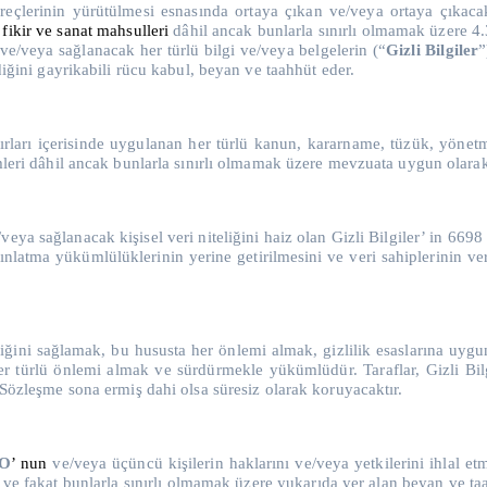
eçlerinin yürütülmesi esnasında ortaya çıkan ve/veya ortaya çıkac
 fikir ve sanat mahsulleri
dâhil ancak bunlarla sınırlı olmamak üzere 4.3
ve/veya sağlanacak her türlü bilgi ve/veya belgelerin (“
Gizli
Bilgiler
”
diğini gayrikabili rücu kabul, beyan ve taahhüt eder.
nırları içerisinde uygulanan her türlü kanun, kararname, tüzük, yönetme
emleri dâhil ancak bunlarla sınırlı olmamak üzere mevzuata uygun olarak
veya sağlanacak kişisel veri niteliğini haiz olan Gizli Bilgiler’ in 66
dınlatma yükümlülüklerinin yerine getirilmesini ve veri sahiplerinin ve
liliğini sağlamak, bu hususta her önlemi almak, gizlilik esaslarına uygu
 türlü önlemi almak ve sürdürmekle yükümlüdür. Taraflar, Gizli Bilgi’ 
u Sözleşme sona ermiş dahi olsa süresiz olarak koruyacaktır.
YO
’ nun
ve/veya üçüncü kişilerin haklarını ve/veya yetkilerini ihlal 
e fakat bunlarla sınırlı olmamak üzere yukarıda yer alan beyan ve taah