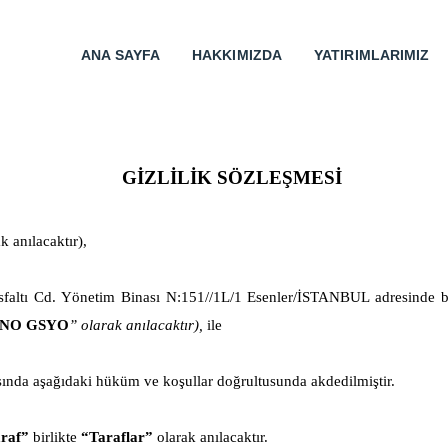
ANA SAYFA
HAKKIMIZDA
YATIRIMLARIMIZ
GİZLİLİK SÖZLEŞMESİ
k anılacaktır),
a Asfaltı Cd. Yönetim Binası N:151//1L/1 Esenler/İSTANBUL adresin
KNO GSYO
” olarak anılacaktır),
ile
sında aşağıdaki hüküm ve koşullar doğrultusunda akdedilmiştir.
araf”
birlikte
“Taraflar”
olarak anılacaktır.