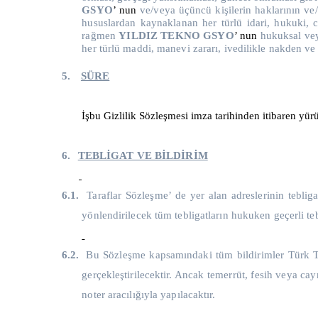
GSYO
’ nun
ve/veya üçüncü kişilerin haklarının ve/
hususlardan kaynaklanan her türlü idari, hukuki, 
rağmen
YILDIZ TEKNO GSYO
’ nun
hukuksal veya
her türlü maddi, manevi zararı, ivedilikle nakden ve
5.
SÜRE
İşbu Gizlilik Sözleşmesi imza tarihinden itibaren yürü
6.
TEBLİGAT VE BİLDİRİM
6.1.
Taraflar Sözleşme’ de yer alan adreslerinin teblig
yönlendirilecek tüm tebligatların hukuken geçerli t
6.2.
Bu Sözleşme kapsamındaki tüm bildirimler Türk Tic
gerçekleştirilecektir. Ancak temerrüt, fesih veya caym
noter aracılığıyla yapılacaktır.