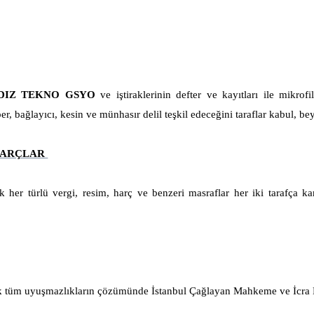
DIZ TEKNO GSYO
ve iştiraklerinin defter ve kayıtları ile mikro
ağlayıcı, kesin ve münhasır delil teşkil edeceğini taraflar kabul, bey
 HARÇLAR
her türlü vergi, resim, harç ve benzeri masraflar her iki tarafça
k tüm uyuşmazlıkların çözümünde İstanbul Çağlayan Mahkeme ve İcra Dai