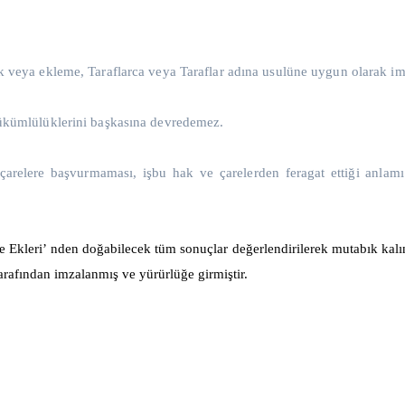
ik veya ekleme, Taraflarca veya Taraflar adına usulüne uygun olarak i
yükümlülüklerini başkasına devredemez.
çarelere başvurmaması, işbu hak ve çarelerden feragat ettiği anlam
 Ekleri’ nden doğabilecek tüm sonuçlar değerlendirilerek mutabık kalınm
tarafından imzalanmış ve yürürlüğe girmiştir.