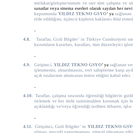
mülakat/görüşme/sunum ve sair tüm çalışma ve sür
sanatlar veya sinema eserleri olarak sayılan her nevi
kapsamında
YILDIZ TEKNO GSYO
’ ya
sağlanan 
elde edildiğini, üçüncü kişilerin haklarını ihlal etme
4.8.
Taraflar, Gizli Bilgiler’ in Türkiye Cumhuriyeti sı
kurumların kararları, kuralları, tüm düzenleyici işl
4.9.
Girişimci,
YILDIZ TEKNO GSYO
’ ya
sağlanan ve/
işlenmesini, aktarılmasını, veri sahiplerine karşı ay
açık rızalarının alınmasını temin ettiğini kabul eder.
4.10.
Taraflar, çalışma sırasında öğrendiği bilgilerin giz
önlemek ve her türlü suiistimalden korumak için her
açıklandığı ve/veya öğrendiği tarihten itibaren, işb
4.11.
Girişimci, Gizli Bilgiler’ in
YILDIZ TEKNO GS
olması, gerçeği yansıtmaması, güncel olmaması gibi v