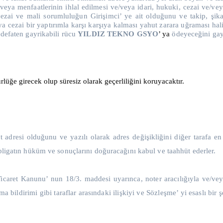
veya menfaatlerinin ihlal edilmesi ve/veya idari, hukuki, cezai ve/vey
cezai ve mali sorumluluğun Girişimci’ ye ait olduğunu ve takip, şik
 cezai bir yaptırımla karşı karşıya kalması yahut zarara uğraması hal
 defaten gayrikabili rücu
YILDIZ TEKNO GSYO
’ ya
ödeyeceğini gay
rlüğe girecek olup süresiz olarak geçerliliğini koruyacaktır.
at adresi olduğunu ve yazılı olarak adres değişikliğini diğer tarafa 
ebligatın hüküm ve sonuçlarını doğuracağını kabul ve taahhüt ederler.
aret Kanunu’ nun 18/3. maddesi uyarınca, noter aracılığıyla ve/veya 
a bildirimi gibi taraflar arasındaki ilişkiyi ve Sözleşme’ yi esaslı bir