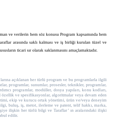
 doküman ve verilerin hem söz konusu Program kapsamında hem
raflar arasında saklı kalması ve iş birliği kurulan tüzel ve
susların ticari sır olarak saklanmasını amaçlamaktadır.
anlarına açıklanan her türlü program ve bu programlarla ilgili
tlar, programlar, sunumlar, prosesler, teknikler, programlar,
yardımcı programlar, modüller, dosya yapıları, konu kodları,
sel özellik ve spesifikasyonlar, algoritmalar veya devam eden
önetimi, ekip ve kurucu ortak yönetimi, ürün ve/veya deneyim
ilgi, buluş, iş, metot, ilerleme ve patent, telif hakkı, marka,
ye ilişkin her türlü bilgi ve Taraflar’ ın aralarındaki ilişki
bul edilir.