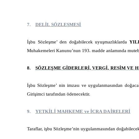
7.
DELİL SÖZLEŞMESİ
İşbu Sözleşme’ den doğabilecek uyuşmazlıklarda
YIL
Muhakemeleri Kanunu’nun 193. madde anlamında muteber, b
8.
SÖZLEŞME GİDERLERİ, VERGİ, RESİM VE
İşbu Sözleşme’ nin imzası ve uygulanmasından doğacak 
Girişimci tarafından ödenecektir.
9.
YETKİLİ MAHKEME ve İCRA DAİRELERİ
Taraflar, işbu Sözleşme’nin uygulanmasından doğabilece