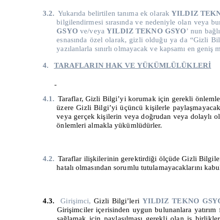
3.2.
Yukarıda belirtilen tanıma ek olarak
YILDIZ TEK
bilgilendirmesi sırasında ve nedeniyle olan veya b
GSYO
ve/veya
YILDIZ TEKNO GSYO
’ nun bağlı
esnasında özel olarak, gizli olduğu ya da “Gizli B
yazılanlarla sınırlı olmayacak ve kapsamı en geniş m
4.
TARAFLARIN HAK VE YÜKÜMLÜLÜKLERİ
4.1.
Taraflar
, Gizli Bilgi’yi korumak için gerekli önleml
üzere Gizli Bilgi’yi üçüncü kişilerle paylaşmayacakt
veya gerçek kişilerin veya doğrudan veya dolaylı ola
önlemleri almakla yükümlüdürler.
4.2.
Taraflar ilişkilerinin gerektirdiği ölçüde Gizli Bilgi
hatalı olmasından sorumlu tutulamayacaklarını kabul
4.3.
Girişimci,
Gizli Bilgi’leri
YILDIZ TEKNO GSY
Girişimciler içerisinden uygun bulunanlara yatırım
sağlamak için paylaşılması gerekli olan iş birlikl