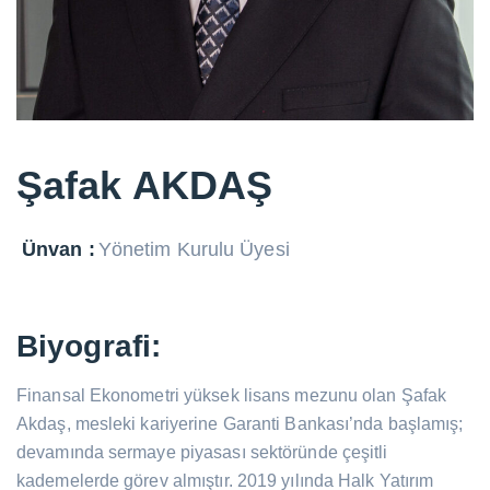
Şafak AKDAŞ
Ünvan :
Yönetim Kurulu Üyesi
Biyografi:
Finansal Ekonometri yüksek lisans mezunu olan Şafak
Akdaş, mesleki kariyerine Garanti Bankası’nda başlamış;
devamında sermaye piyasası sektöründe çeşitli
kademelerde görev almıştır. 2019 yılında Halk Yatırım